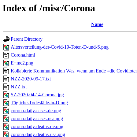
Index of /misc/Corona
Name
Parent Directory
Altersverteilung-der-Covid-19-Toten-D-und-S.png
Corona.html
E=mc2.png
Kollabierte Kommunikation Was, wenn am Ende «die Covidioten
NZZ-2020-09-17.txt
NZZ.txt
SZ-2020-04-14-Corona.jpg
Tägliche-Todesfälle-in-D.png
corona-daily-cases-de.png
corona-daily-cases-usa.png
corona-daily-deaths-de.png
corona-daily-deaths-usa.png